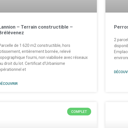
Lannion – Terrain constructible –
Perro
Brélévenez
2 parce
Parcelle de 1 620 m2 constructible, hors
disponib
lotissement, entièrement bornée, relevé
Emplace
topographique fourni, non viabilisée avec réseaux
environ
au droit du lot. Certificat d’Urbanisme
opérationnel et
DÉCOUV
DÉCOUVRIR
COMPLET