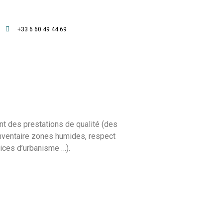
+33 6 60 49 44 69
nt des prestations de qualité (des
 inventaire zones humides, respect
vices d’urbanisme …).