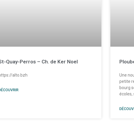
St-Quay-Perros – Ch. de Ker Noel
Ploube
https://alto.bzh
Une nou
petite 
bourg s
DÉCOUVRIR
écoles, 
DÉCOUV