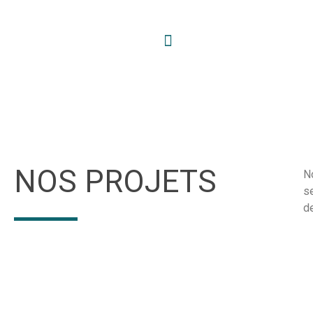
NOS PROJETS
No
se
de